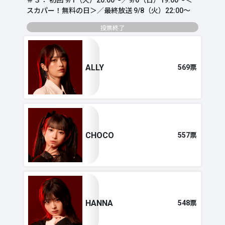
＃３： 初回 9/1（火）20:00～／9/6（日）19:00～＜
スカパー！無料の日＞／最終放送 9/8（火）22:00～
投票終了
ALLY
569票
CHOCO
557票
HANNA
548票