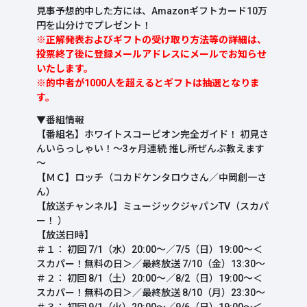
見事予想的中した方には、Amazonギフトカード10万
円を山分けでプレゼント！
※正解発表およびギフトの受け取り方法等の詳細は、
投票終了後に登録メールアドレスにメールでお知らせ
いたします。
※的中者が1000人を超えるとギフトは抽選となりま
す。
▼番組情報
【番組名】ホワイトスコーピオン完全ガイド！ 初見さ
んいらっしゃい！～3ヶ月連続 推し所ぜんぶ教えます
～
【ＭＣ】ロッチ（コカドケンタロウさん／中岡創一さ
ん）
【放送チャンネル】ミュージックジャパンTV（スカパ
ー！ ）
【放送日時】
＃１： 初回 7/1（水）20:00～／7/5（日）19:00～＜
スカパー！無料の日＞／最終放送 7/10（金）13:30～
＃２： 初回 8/1（土）20:00～／8/2（日）19:00～＜
スカパー！無料の日＞／最終放送 8/10（月）23:30～