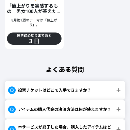
アドレスにメールでお知らせいたします。
ぜひ皆さんも、「自分が不動産投
column/post-687
）をご覧くださ
「値上がりを実感するも
公式LINEでは、最新の投票トピックやキャンペーン情報を
資を始めるとしたら何が不安か」
い。
そこで今回は、不動産デジタル証
作中にはさまざまな超能力が登場
の」男女100人が答えた1
をイメージしながら考えてみてく
※リンク先の記事は三井物産デジ
券について、あなたが最も関心を
配信中！
しますが、便利な能力にも思わぬ
ださい！
タル・アセットマネジメント株式
位を当てよう！
持つポイントを教えてください。
苦労があるかもしれません。
友だち登録して、お得な情報をGET！
※本キャンペーンにはプロモーシ
8月第1週のテーマは「値上が
会社が作成したものです。記事内
そして投票後に、ほかの参加者が
もしあなたが1つだけ超能力を手に
ョンを含みます
り」。
の「当社」とは同社を指します
どのような点に関心を持っている
入れられるとしたら、どの能力を
スカパー！投票公式LINEを登録
※当社は、特定の金融商品への投
のか確認しましょう！
選びますか？
今回は、男女100人に「最近、値
資や口座開設を推奨・勧誘するも
※本キャンペーンにはプロモーシ
投票締め切りまであと
上がりを一番実感しているもの
ぜひ投票にご参加ください。
のではありません
3 日
ョンを含みます
は？」というアンケートを実施し
※本キャンペーンにはプロモーシ
ました！
■プレゼント応募の流れ
ョンを含みます
・無料会員登録後、対象の投票企
物価高が続く今、スーパーのレジ
画に参加
さらに
で思わず「えっ」となったり、光
・投票完了後に表示されるリン
熱費の請求書を見てため息をつい
ク、または本ページ内のバナーか
限定アイテム・イベント参加券等
よくある質問
を発売！
たり……。日々の生活の中でじわじ
らプレゼント応募フォームに進む
わと家計を圧迫する値上がりは、
・必要事項を入力して応募完了
人によって「これが一番きつ
い！」と感じるポイントが違うも
■プレゼント内容
の。「わかっていても出費を抑え
・斉木楠雄のΨ難10周年限定ポス
投票チケットはどこで入手できますか？
られない……」と多くの人が感じ
ター：3名様
る、""一番の値上がり実感""とは果
・Amazonギフトカード1万円分：
たして何なのでしょうか。
5名様
アイテムの購入代金の決済方法は何が使えますか？
今回編集部が選んだ6つの選択肢の
■ご注意事項
中で、男女100人から最も支持を
・投票のみではプレゼント応募は
集めたのはどれだ？ 1位を予想し
完了しません
てみてください！
・必ずプレゼント応募フォームへ
本サービスが終了した場合、購入したアイテムはど
の入力が必要です