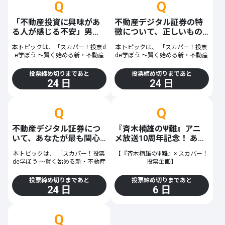
Q
Q
無料投票チケットを取得する
「不動産投資に興味があ
不動産デジタル証券の特
る人が感じる不安」男女1
徴について、正しいもの
00人が答えた1位を当てよ
はどれ？
本トピックは、「
スカパー！投票d
本トピックは、 「
スカパー！投票
う！
❷
ステップ
e学ぼう ～賢く始める新・不動産
de学ぼう ～賢く始める新・不動産
投資 編～
」の第1問です。
投資 編～
」の第2問です。
投票締め切りまであと
投票締め切りまであと
気になる投票イベントに
最近は、食品や日用品、光熱費な
不動産投資を始める際、知識も足
24 日
24 日
ど、身近なものの値上がりを実感
りないし、面倒な手続きや税金な
無料で参加！
する機会が増えています。「この
どで手が出しにくいと感じていた
ままで将来大丈夫かな…」と、お
りしませんか？
Q
Q
金について考えるようになった方
実は、不動産デジタル証券には、
投票イベント一覧をチェック
も多いのではないでしょうか。
物件の運用・管理を運営事業者が
そんな中、将来に向けて資産形成
行い、税務手続きの負担を抑えら
不動産デジタル証券につ
『斉木楠雄のΨ難』アニ
を始めたいと考える人も増えてい
れる商品もあります。
いて、あなたが最も関心
メ放送10周年記念！ あな
ます。資産形成の方法にはさまざ
※不動産デジタル証券とは、不動
を持つポイントはどれ？
たが一番欲しい超能力は
まな選択肢がありますが、その一
産を裏付け資産としたデジタル証
本トピックは、 「
スカパー！投票
【『斉木楠雄のΨ難』× スカパー！
どれ？
つである不動産投資には、どのよ
券のことです
❸
de学ぼう ～賢く始める新・不動産
ステップ
投票企画】
うな不安を感じる人が多いのでし
投資 編～
」の第3問です。
以下の選択肢の中から、不動産デ
ょうか。
『斉木楠雄のΨ難』アニメ放送10
ジタル証券の特徴について正しく
投票締め切りまであと
投票締め切りまであと
投票完了！
投資商品を検討する際には、税制
周年を記念して、「あなたが一番
24 日
6 日
今回は、20〜60代の男女100人を
説明しているものを選んで投票し
だけでなく、さまざまな特徴があ
欲しい超能力」投票を実施！
対象に実施した、 「不動産投資に
てください。
景品や特典が当たるかも!?
ります。重視するポイントは人そ
投票に参加いただいた方の中から
興味がある人が感じる不安」のア
なお、不動産デジタル証券につい
れぞれで、資金面や運用方法、リ
抽選で「斉木楠雄のΨ難10周年限
ンケート結果1位を予想していただ
て詳しく知りたい方は、こちらの
※景品（特典）の付与対象者になった場合は、登録メール
Q
スクなど、何を優先するかによっ
定ポスターなどの豪華景品」が当
きます。
解説記事（
https://alterna-z.com/
て選択肢も変わります。
たるチャンス！