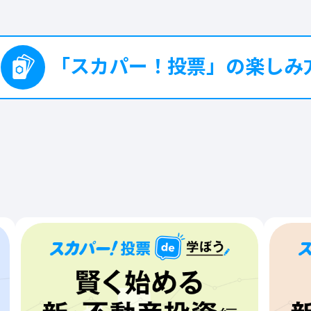
ダンスホール
851票
画像の詳細を見る（Amazon）
Soranji
578票
画像の詳細を見る（Amazon）
「スカパー！投票」の楽しみ
インフェルノ
889票
画像の詳細を見る（Amazon）
僕のこと
656票
画像の詳細を見る（Amazon）
❷
❸
ステップ
ステップ
画像の詳細を見る（Amazon）
気になる投票イベントに
投票完了！
ライラック
800票
無料で参加！
景品や特典が当たるかも!
※景品（特典）の付与対象者に
Soranji
624票
画像の詳細を見る（Amazon）
った場合は、登録メールアドレ
にメールでお知らせいたします
画像の詳細を見る（Amazon）
公式LINEでは、最新の投票トピ
クやキャンペーン情報を配信中
僕のこと
685票
友だち登録して、お得な情報を
T！
投票イベント一覧をチェック
画像の詳細を見る（Amazon）