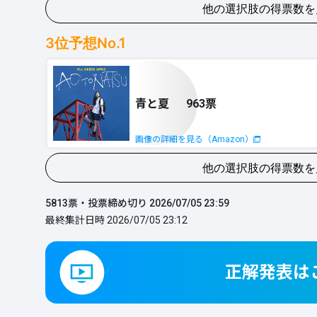
他の選択肢の得票数を
画像の詳細を見る（Amazon）
ケセラセラ
917票
3
位予想No.1
ダンスホール
846票
画像の詳細を見る（Amazon）
青と夏
963票
画像の詳細を見る（Amazon）
ライラック
914票
画像の詳細を見る（Amazon）
インフェルノ
812票
他の選択肢の得票数を
画像の詳細を見る（Amazon）
ダンスホール
918票
5813
票・投票締め切り
2026/07/05 23:59
画像の詳細を見る（Amazon）
最終集計日時
2026/07/05 23:12
インフェルノ
856票
画像の詳細を見る（Amazon）
僕のこと
637票
画像の詳細を見る（Amazon）
正解発表は
ケセラセラ
905票
画像の詳細を見る（Amazon）