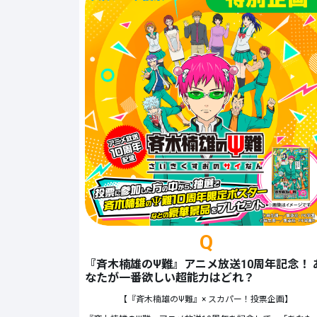
Q
『斉木楠雄のΨ難』アニメ放送10周年記念！ 
なたが一番欲しい超能力はどれ？
【『斉木楠雄のΨ難』× スカパー！投票企画】