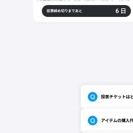
『斉木楠雄のΨ難』アニメ放送10周年を記念して、「あなたが
投票に参加いただいた方の中から抽選で「斉木楠雄のΨ難10周年限定ポスターなどの豪華景品」が当たるチャンス！
6 日
投票締め切りまであと
作中にはさまざまな超能力が登場しますが
もしあなたが1つだけ超能力を手に入れられるとしたら、どの能力を選びますか
ぜひ投票にご参加ください。
■プレゼント応募の流れ
・無料会員登録後、対象の投票企画に参加
・投票完了後に表示されるリンク、または本ページ内のバナーからプレゼント応募フォームに進む
・必要事項を入力して応募完了
■プレゼント内容
・斉木楠雄のΨ難10周年限定ポスター：3名様
・Amazonギフトカード1万円分：5名様
■ご注意事項
・投票のみではプレゼント応募は完了しません
・必ずプレゼント応募フォームへの入力が必要です
・応募フォームは、投票完了後に表示されるリンク、または本トピックページ内のバナーからアクセスできます
・当選者の発表は、賞品の発送をもって代えさせていただきます
投票チケットは
・賞品の発送は9月頃を予定しています
※Amazonギフトカードは実物カードを発送いたします
■放送情報
『斉木楠雄のΨ難』テレビアニメ放送10周年！
アイテムの購入
この夏は「毎日がΨ難」と題し、カートゥーン ネットワークで8月1日(土)から毎日放送！
照橋心美・斉木楠雄のバースデー特集に加え、8月23日(日)からは第1期・第2期・完結編・Ψ始動編まで全シリーズを集中放送。
斉木たちの“Ψ難”な毎日をたっぷりお楽しみください！