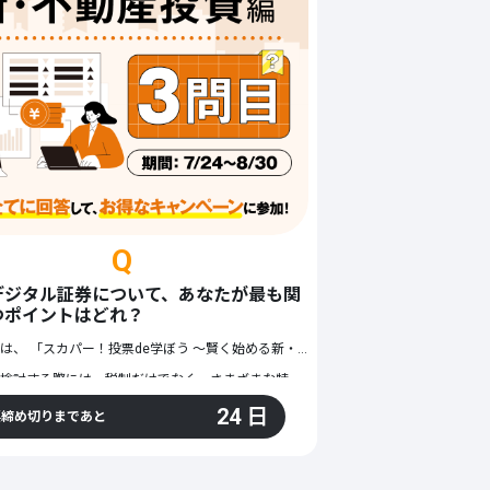
録
Q
デジタル証券について、あなたが最も関
つポイントはどれ？
は、 「
」の第2問です。
スカパー！投票de学ぼう ～賢く始める新・不動産投資 編～
」の第3問です
投資商品を検討する際には、税制だけでなく、さまざまな特徴があります。重視するポイントは人それぞれで、資金面や運用方法、リスクなど、何を優先するかによって選択肢も変わります。
そこで今回は、不動産デジタル証券について、あなたが最も関心を持つポイントを教えてください。
24 日
票締め切りまであと
、ほかの参加者がどのような点に関心を持っているのか確認しましょう！
本キャンペーンにはプロモーションを含みます
https://alterna-z.com/column/post-687
）をご覧ください。