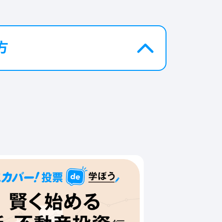
方
さらに
限定アイテム・イベント参加
券等
を発売！
?
な
ス
。
ッ
！
GE