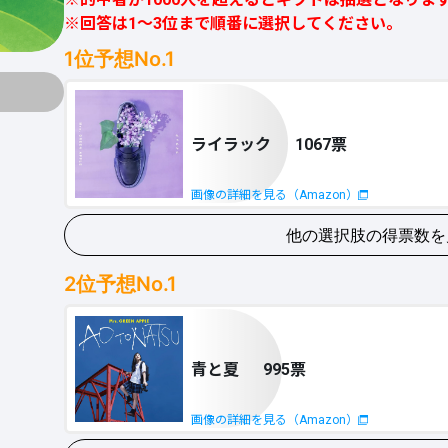
※回答は1～3位まで順番に選択してください。
1
位予想No.1
ライラック
1067票
画像の詳細を見る（Amazon）
他の選択肢の得票数を
青と夏
955票
2
位予想No.1
画像の詳細を見る（Amazon）
青と夏
995票
ケセラセラ
918票
画像の詳細を見る（Amazon）