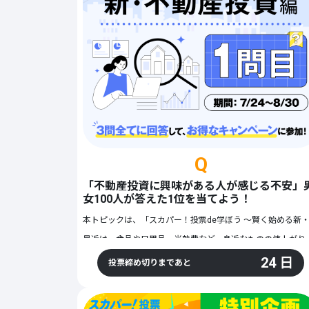
Q
「不動産投資に興味がある人が感じる不安」
女100人が答えた1位を当てよう！
本トピックは、「
スカパー！投票de学ぼう ～賢く始める新・不動産投資 編
最近は、食品や日用品、光熱費など、身近なものの値上がりを実感する機会が増えています。「このままで将
そんな中、将来に向けて資産形成を始めたいと考える人も増えています。資産形成の方法にはさまざまな選択肢がありますが、その一つである不動産投資には、どのような不安を感じる人が多いのでしょうか。
24 日
投票締め切りまであと
ぜひ皆さんも、「自分が不動産投資を始めるとしたら何が不安か」をイメージしながら考えてみてください！
※本キャンペーンにはプロモーションを含みます