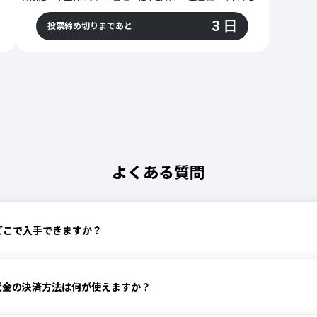
一番欲しい超能力」投票を実施！
今回は、男女100人に「最近、値上がりを一番実感しているものは？」というアンケートを実施しました！
物価高が続く今、スーパーのレジで思わず「えっ」となったり、光熱費の請求書を見てため息をついたり……。日々の生活の中でじわじわと家計を圧迫する値上がりは、人によって「これが一番きつい！」と感じるポイントが違うもの。「わかっていても出費を抑えられない……」と多くの人が感じる、""一番の値上がり実感""とは果たして何なのでしょうか。
3 日
投票締め切りまであと
、便利な能力にも思わぬ苦労があるかもしれません。
今回編集部が選んだ6つの選択肢の中で、男女100人から最も支持を集めたのはどれだ？ 1位を予想してみてください！
？
見事予想的中した方には、Amazonギフトカード10万円分を山分けでプレゼント！
※正解発表およびギフトの受け取り方法等の詳細は、投票終了後に登録メールアドレスにメールでお知らせいたします。
※的中者が1000人を超えるとギフトは抽選となります。
よくある質問
どこで入手できますか？
代金の決済方法は何が使えますか？