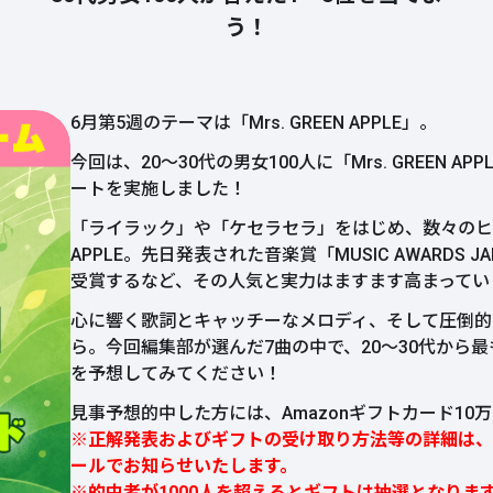
う！
6月第5週のテーマは「Mrs. GREEN APPLE」。
今回は、20～30代の男女100人に「Mrs. GREEN 
ートを実施しました！
「ライラック」や「ケセラセラ」をはじめ、数々のヒット
APPLE。先日発表された音楽賞「MUSIC AWARDS 
受賞するなど、その人気と実力はますます高まってい
心に響く歌詞とキャッチーなメロディ、そして圧倒的
ら。今回編集部が選んだ7曲の中で、20～30代から
を予想してみてください！
見事予想的中した方には、Amazonギフトカード1
※正解発表およびギフトの受け取り方法等の詳細は、
ールでお知らせいたします。
※的中者が1000人を超えるとギフトは抽選となりま