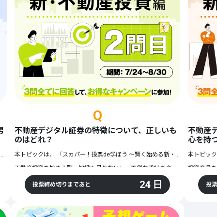
スカパー！投票公式LINEを登
Soranji
653票
画像の詳細を見る（Amazon）
Q
男
不動産デジタル証券の特徴について、正しいも
不動産
のはどれ？
心を持
～
本トピックは、 「
」の第1問です。
スカパー！投票de学ぼう ～賢く始める新・不動産投資 編～
本トピック
来大丈夫かな…」と、お金について考えるようになった方も多いのではないでしょうか。
不動産投資を始める際、知識も足りないし、面倒な手続きや税金などで手が出しにくいと感じていたりしませんか？
実は、不動産デジタル証券には、物件の運用・管理を運営事業者が行い、税務手続きの負担を抑えられる商品もあります。
24 日
※不動産デジタル証券とは、不動産を裏付け資産としたデジタル証券のことです
投票締め切りまであと
投
今回は、20〜60代の男女100人を対象に実施した、 「不動産投資に興味がある人が感じる不安」のアンケート結果1位を予想していただきます。
そして投票後に
以下の選択肢の中から、不動産デジタル証券の特徴について正しく説明しているものを選んで投票してください。
※
なお、不動産デジタル証券について詳しく知りたい方は、こちらの解説記事（
※リンク先の記事は三井物産デジタル・アセットマネジメント株式会社が作成したものです。記事内の「当社」とは同社を指します