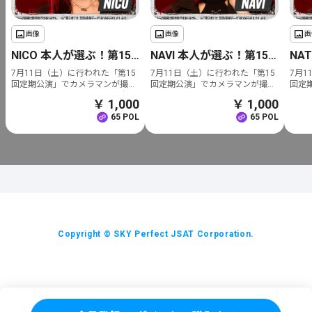
画像
画像
画
NICO 本人が選ぶ！第15回 定期公演ベストショット3枚
NAVI 本人が選ぶ！第15回 定期公演ベストショット3枚
7月11日（土）に行われた「第15
7月11日（土）に行われた「第15
7月1
回定期公演」でカメラマンが撮影
回定期公演」でカメラマンが撮影
回定
した写真の中から、メンバー本人
した写真の中から、メンバー本人
した
￥ 1,000
￥ 1,000
が厳選したベストショット3枚の
が厳選したベストショット3枚の
が厳
65 POL
65 POL
画像データをお送りさせていただ
画像データをお送りさせていただ
画像
きます。
きます。
きま
※画像データはNFT化されており
※画像データはNFT化されており
※画
ます。
ます。
ます
Copyright © SKY Perfect JSAT Corporation.