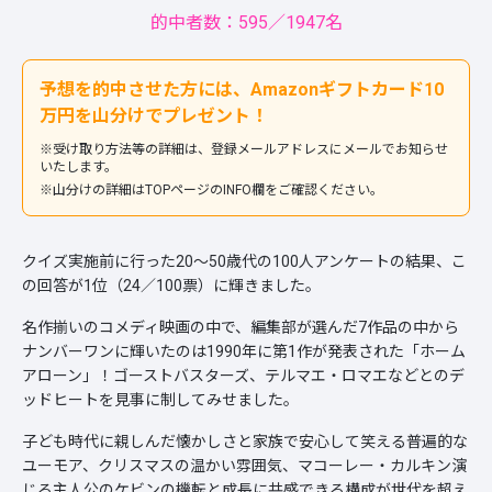
的中者数：595／1947名
予想を的中させた方には、Amazonギフトカード10
万円を山分けでプレゼント！
※受け取り方法等の詳細は、登録メールアドレスにメールでお知らせ
いたします。
※山分けの詳細はTOPページのINFO欄をご確認ください。
クイズ実施前に行った20～50歳代の100人アンケートの結果、こ
の回答が1位（24／100票）に輝きました。
名作揃いのコメディ映画の中で、編集部が選んだ7作品の中から
ナンバーワンに輝いたのは1990年に第1作が発表された「ホーム
アローン」！ゴーストバスターズ、テルマエ・ロマエなどとのデ
ッドヒートを見事に制してみせました。
子ども時代に親しんだ懐かしさと家族で安心して笑える普遍的な
ユーモア、クリスマスの温かい雰囲気、マコーレー・カルキン演
じる主人公のケビンの機転と成長に共感できる構成が世代を超え