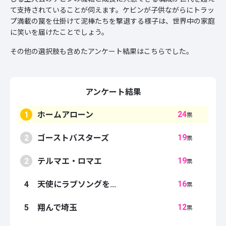
て支持されていることが伺えます。ケビンが子供ながらにトラッ
プ満載の罠を仕掛けて泥棒たちを撃退する様子は、世界中の家庭
に笑いを届けたことでしょう。
その他の選択肢も含めたアンケート結果はこちらでした。
アンケート結果
24
1
ホームアローン
票
19
2
ゴーストバスターズ
票
19
2
テルマエ・ロマエ
票
16
4
天使にラブソングを...
票
12
5
翔んで埼玉
票