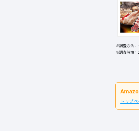
※調査方法：イ
※調査時期：2
Ama
トップペ