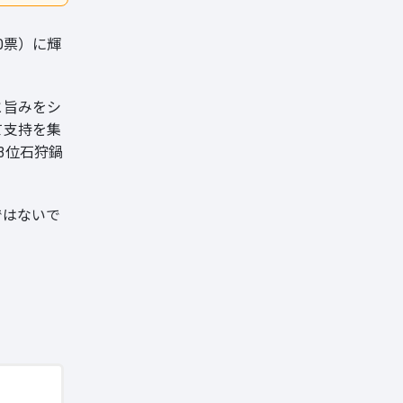
0票）に輝
と旨みをシ
て支持を集
3位石狩鍋
ではないで