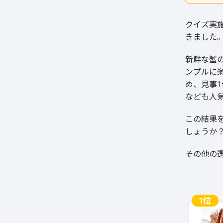
クイズ実施
きました
新鮮な蟹
ンプルに
め、見事
なども人
この結果
しょうか
その他の
1位