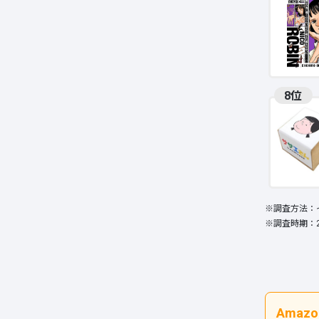
8位
※調査方法：イ
※調査時期：2
Ama