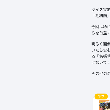
クイズ実施
「毛利蘭
今回は稀
らを首差
明るく面
いたら安
る『名探
はないで
その他の
1位