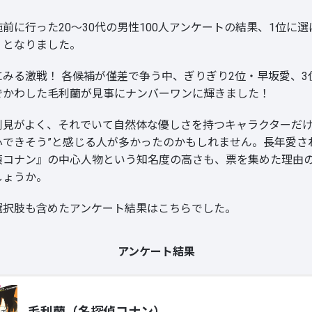
前に行った20～30代の男性100人アンケートの結果、1位に
」となりました。
にみる激戦！ 各候補が僅差で争う中、ぎりぎり2位・早坂愛、3
でかわした毛利蘭が見事にナンバーワンに輝きました！
倒見がよく、それでいて自然体な優しさを持つキャラクターだけ
心できそう”と感じる人が多かったのかもしれません。長年愛さ
偵コナン』の中心人物という知名度の高さも、票を集めた理由
しょうか。
選択肢も含めたアンケート結果はこちらでした。
アンケート結果
毛利蘭（名探偵コナン）