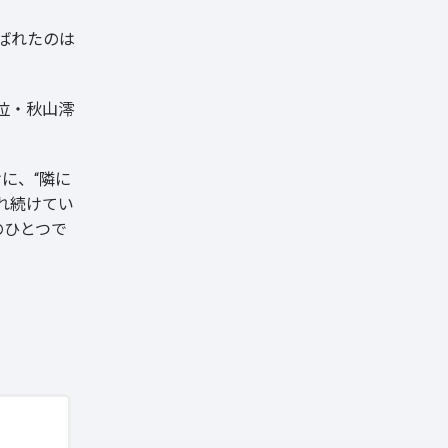
選ばれたのは
位・秋山澪
に、“隣に
れ続けてい
のひとつで