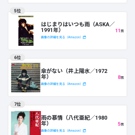
5位
はじまりはいつも雨（ASKA／
1991年）
11
票
画像の詳細を見る（Amazon）
6位
傘がない（井上陽水／1972
年）
8
票
画像の詳細を見る（Amazon）
7位
雨の慕情（八代亜紀／1980
年）
5
票
画像の詳細を見る（Amazon）