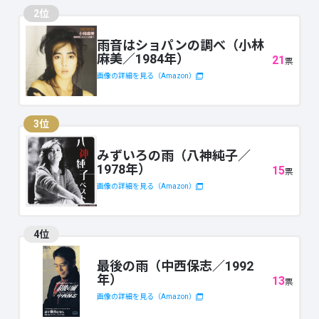
2位
雨音はショパンの調べ（小林
麻美／1984年）
21
票
画像の詳細を見る（Amazon）
3位
みずいろの雨（八神純子／
1978年）
15
票
画像の詳細を見る（Amazon）
4位
最後の雨（中西保志／1992
年）
13
票
画像の詳細を見る（Amazon）