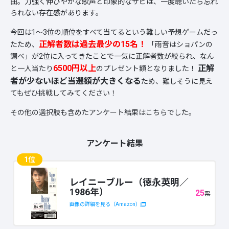
曲。力強く伸びやかな歌声と印象的なサビは、一度聴いたら忘れ
られない存在感があります。
今回は1～3位の順位をすべて当てるという難しい予想ゲームだっ
正解者数は過去最少の15名！
たため、
「雨音はショパンの
調べ」が2位に入ってきたことで一気に正解者数が絞られ、なん
6500円以上
正解
と一人当たり
のプレゼント額となりました！
者が少ないほど当選額が大きくなる
ため、難しそうに見え
てもぜひ挑戦してみてください！
その他の選択肢も含めたアンケート結果はこちらでした。
アンケート結果
1位
レイニーブルー（徳永英明／
1986年）
25
票
画像の詳細を見る（Amazon）