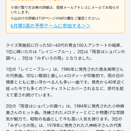
※受け取り方法等の詳細は、登録メールアドレスにメールでお知らせ
いたします。
※山分けの詳細はTOPページのINFO欄をご確認ください。
6月第3週の予想ゲームに参加する＞＞
クイズ実施前に行った50～60代の男女100人アンケートの結果、
1位に輝いたのは「レイニーブルー」、2位は「雨音はショパンの
調べ」、3位は「みずいろの雨」となりました。
1位の「レイニーブルー」は、1986年に発売された徳永英明さん
の代表曲。切ない歌詞と美しいメロディーが印象的で、雨の日の
情景とともに思い浮かべる人も多い一曲です。発売から40年近く
経った今でも多くのアーティストにカバーされるなど、世代を超
えて愛され続けています。
2位の「雨音はショパンの調べ」は、1984年に発売された小林麻
美さんのヒット曲。洗練されたメロディーとどこか物憂げな雰囲
気が魅力で、昭和の名曲として今も高い人気を誇ります。3位の
「みずいろの雨」は、1978年に発売された八神純子さんの代表