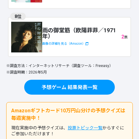
8位
雨の御堂筋（欧陽菲菲／1971
年）
2
票
画像の詳細を見る（Amazon）
※調査方法：インターネットリサーチ（調査ツール：Freeasy）
※調査時期：2026年5月
予想ゲーム 結果発表一覧
Amazonギフトカード10万円山分けの予想クイズは
毎週実施中！
現在実施中の予想クイズは、
投票トピック一覧
からすぐに
ご参加いただけます！