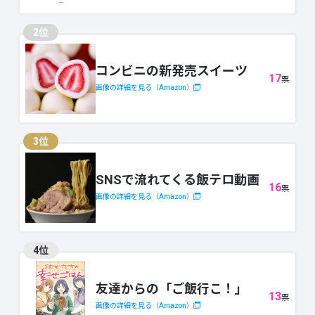
2位
コンビニの新発売スイーツ
17
票
画像の詳細を見る（Amazon）
3位
SNSで流れてくる飯テロ動画
16
票
画像の詳細を見る（Amazon）
4位
友達からの「ご飯行こ！」
13
票
画像の詳細を見る（Amazon）